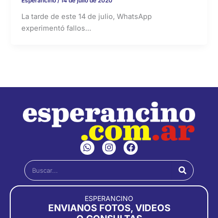
Esperancino
/
14 de julio de 2020
La tarde de este 14 de julio, WhatsApp
experimentó fallos…
W
I
F
h
n
a
a
s
c
Buscar
t
t
e
s
a
b
a
g
o
p
r
o
ESPERANCINO
p
a
k
ENVIANOS FOTOS, VIDEOS
m