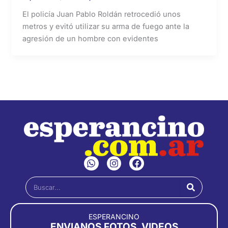
El policía Juan Pablo Roldán retrocedió unos
metros y evitó utilizar su arma de fuego ante la
agresión de un hombre con evidentes
W
I
F
h
n
a
a
s
c
Buscar
t
t
e
s
a
b
a
g
o
p
r
o
ESPERANCINO
p
a
k
ENVIANOS FOTOS, VIDEOS