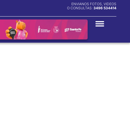
ENVIANOS FOTOS, VIDEOS
O CONSULTAS:
3496 534414