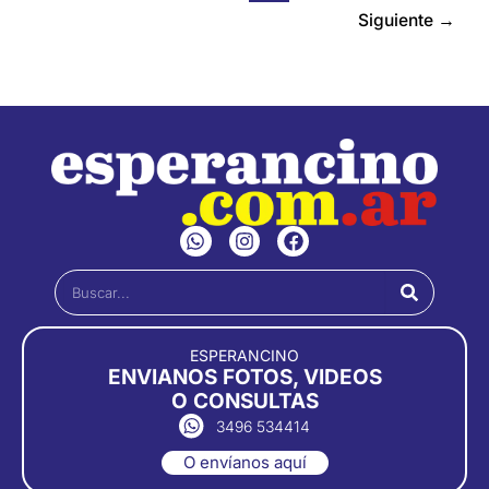
Siguiente
→
W
I
F
h
n
a
a
s
c
Buscar
t
t
e
s
a
b
a
g
o
p
r
o
ESPERANCINO
p
a
k
ENVIANOS FOTOS, VIDEOS
m
O CONSULTAS
3496 534414
O envíanos aquí