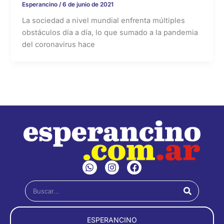
Esperancino
/
6 de junio de 2021
La sociedad a nivel mundial enfrenta múltiples
obstáculos día a día, lo que sumado a la pandemia
del coronavirus hace
W
I
F
h
n
a
a
s
c
Buscar
t
t
e
s
a
b
a
g
o
p
r
o
ESPERANCINO