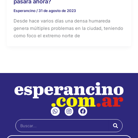
pasará ahora?
Esperancino
/
31 de agosto de 2023
Desde hace varios días una densa humareda
genera múltiples problemas en la ciudad, teniendo
como foco el extremo norte de
W
I
F
h
n
a
a
s
c
Buscar
t
t
e
s
a
b
a
g
o