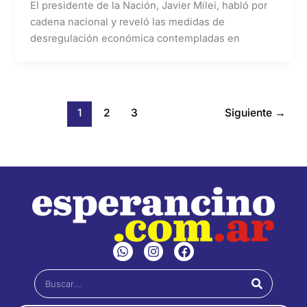
El presidente de la Nación, Javier Milei, habló por
cadena nacional y reveló las medidas de
desregulación económica contempladas en
1
2
3
Siguiente
→
W
I
F
h
n
a
a
s
c
Buscar
t
t
e
s
a
b