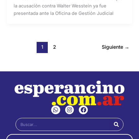
la acusación contra Walter Wesstein ya fue
presentada ante la Oficina de Gestión Judicial
1
2
Siguiente
→
W
I
F
h
n
a
a
s
c
Buscar
t
t
e
s
a
b
a
g
o