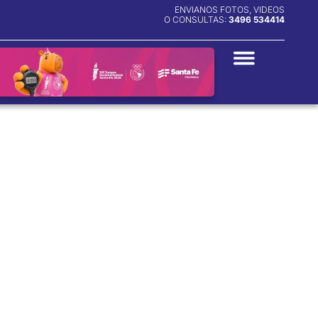
ENVIANOS FOTOS, VIDEOS
O CONSULTAS:
3496 534414