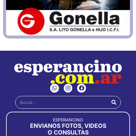
W
I
F
h
n
a
a
s
c
Buscar
t
t
e
s
a
b
a
g
o
p
r
o
ESPERANCINO
p
a
k
ENVIANOS FOTOS, VIDEOS
m
O CONSULTAS