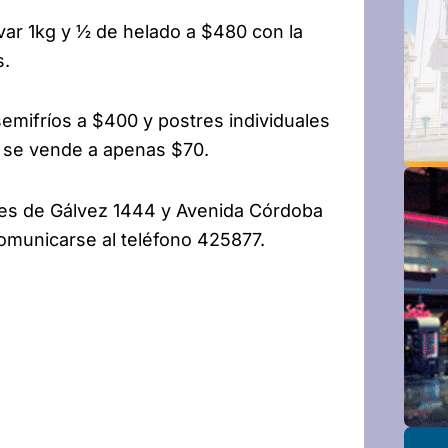
var 1kg y ½ de helado a $480 con la
s.
emifríos a $400 y postres individuales
 se vende a apenas $70.
ales de Gálvez 1444 y Avenida Córdoba
comunicarse al teléfono 425877.