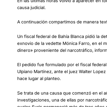
En las últimas horas volvió a aparecer en t
causa judicial.
A continuación compartimos de manera textua
Un fiscal federal de Bahía Blanca pidió la de
exnovio de la vedette Mónica Farro, en el 
dinero» proveniente del narcotráfico, inform
El pedido fue formulado por el fiscal feder
Ulpiano Martínez, ante el juez Walter Lopez 
hace lugar al planteo.
Se trata de una causa que comenzó en el 
investigaciones, una de ellas por narcotráfico
cuales Suris permaneció más de tres años c