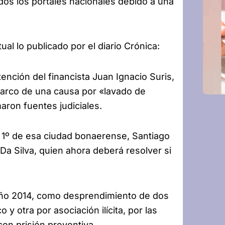
odos los portales nacionales debido a una
l lo publicado por el diario Crónica:
tención del financista Juan Ignacio Suris,
marco de una causa por «lavado de
aron fuentes judiciales.
al 1º de esa ciudad bonaerense, Santiago
Da Silva, quien ahora deberá resolver si
año 2014, como desprendimiento de dos
 y otra por asociación ilícita, por las
on prisión preventiva.