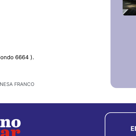
iondo 6664 ).
NESA FRANCO
E