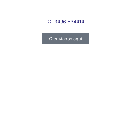
3496 534414
O envíanos aquí