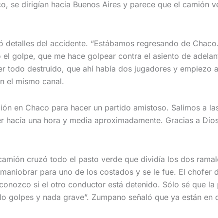
o, se dirigían hacia Buenos Aires y parece que el camión v
ntó detalles del accidente. “Estábamos regresando de Chac
el golpe, que me hace golpear contra el asiento de adelant
er todo destruido, que ahí había dos jugadores y empiezo
n el mismo canal.
ción en Chaco para hacer un partido amistoso. Salimos a la
hacía una hora y media aproximadamente. Gracias a Dios e
amión cruzó todo el pasto verde que dividía los dos ramales
a maniobrar para uno de los costados y se le fue. El chofe
onozco si el otro conductor está detenido. Sólo sé que la
ólo golpes y nada grave”. Zumpano señaló que ya están en c