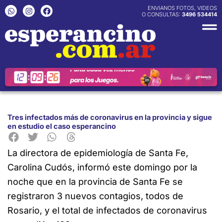
Ir
W
I
F
ENVIANOS FOTOS, VIDEOS
h
n
a
O CONSULTAS:
3496 534414
al
a
s
c
contenido
t
t
e
s
a
b
a
g
o
p
r
o
p
a
k
m
Tres infectados más de coronavirus en la provincia y sigue
en estudio el caso esperancino
La directora de epidemiología de Santa Fe,
Carolina Cudós, informó
este domingo por la
noche que en la provincia de Santa Fe se
registraron 3 nuevos contagios, todos de
Rosario, y el total de infectados de coronavirus