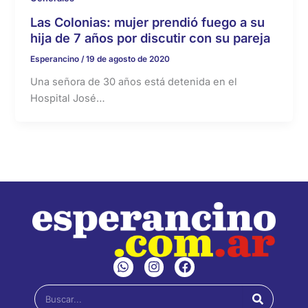
Las Colonias: mujer prendió fuego a su
hija de 7 años por discutir con su pareja
Esperancino
/
19 de agosto de 2020
Una señora de 30 años está detenida en el
Hospital José…
W
I
F
h
n
a
a
s
c
Buscar
t
t
e