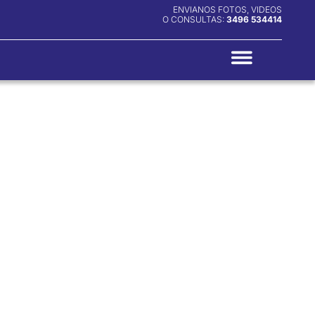
ENVIANOS FOTOS, VIDEOS
O CONSULTAS:
3496 534414