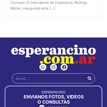
Concejo. El intendente de Esperanza, Rodrigo
Müller, inaugurará este […]
W
I
F
h
n
a
a
s
c
Buscar
t
t
e
s
a
b
a
g
o
p
r
o
ESPERANCINO
p
a
k
ENVIANOS FOTOS, VIDEOS
m
O CONSULTAS