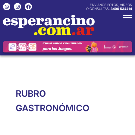
Ir
W
I
F
ENVIANOS FOTOS, VIDEOS
h
n
a
O CONSULTAS:
3496 534414
al
a
s
c
contenido
t
t
e
s
a
b
a
g
o
p
r
o
p
a
k
m
RUBRO
GASTRONÓMICO