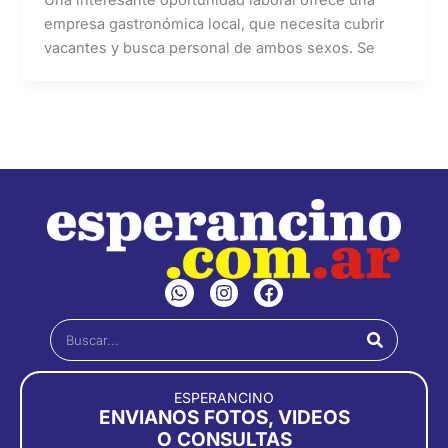
empresa gastronómica local, que necesita cubrir
vacantes y busca personal de ambos sexos. Se
W
I
F
h
n
a
a
s
c
Buscar
t
t
e
s
a
b
a
g
o
p
r
o
ESPERANCINO
p
a
k
ENVIANOS FOTOS, VIDEOS
m
O CONSULTAS