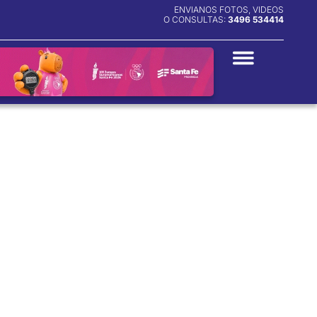
ENVIANOS FOTOS, VIDEOS
O CONSULTAS:
3496 534414