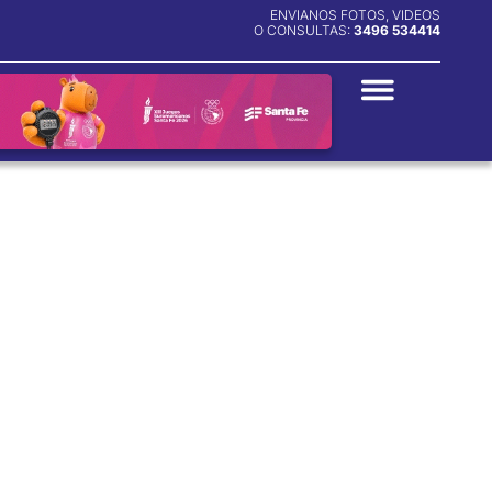
ENVIANOS FOTOS, VIDEOS
O CONSULTAS:
3496 534414