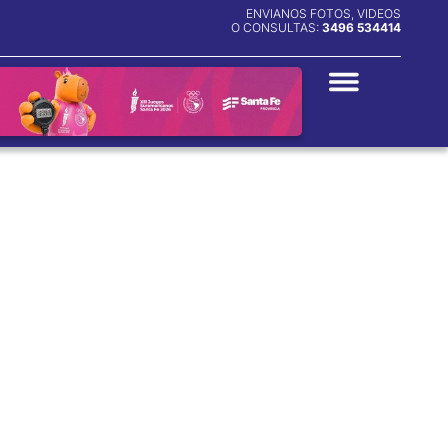
ENVIANOS FOTOS, VIDEOS
O CONSULTAS:
3496 534414