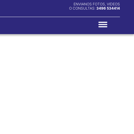
ENVIANOS FOTOS, VIDEOS
O CONSULTAS:
3496 534414