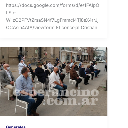
https://docs.google.com/forms/d/e/1FAIpQ
LSc-
W_zO2PFVtZrsaSN4f7LgFmmcl4Tj8sX4rrJj
OCAsin4AtA/viewform El concejal Cristian
Generales