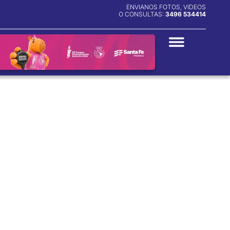
ENVIANOS FOTOS, VIDEOS
O CONSULTAS:
3496 534414