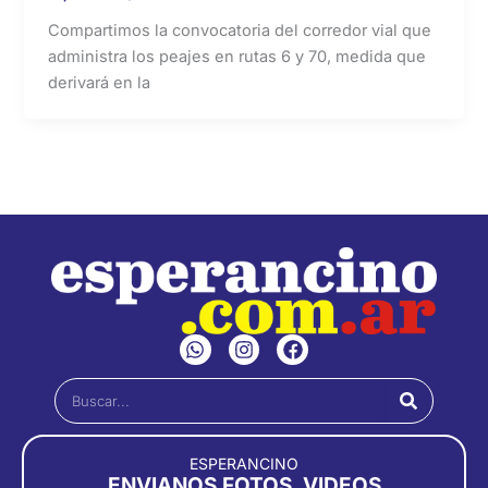
Compartimos la convocatoria del corredor vial que
administra los peajes en rutas 6 y 70, medida que
derivará en la
W
I
F
h
n
a
a
s
c
Buscar
t
t
e
s
a
b
a
g
o
p
r
o
ESPERANCINO
p
a
k
ENVIANOS FOTOS, VIDEOS