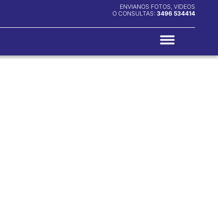
ENVIANOS FOTOS, VIDEOS
O CONSULTAS:
3496 534414