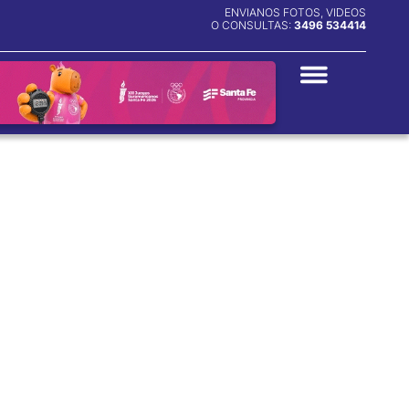
ENVIANOS FOTOS, VIDEOS
O CONSULTAS:
3496 534414