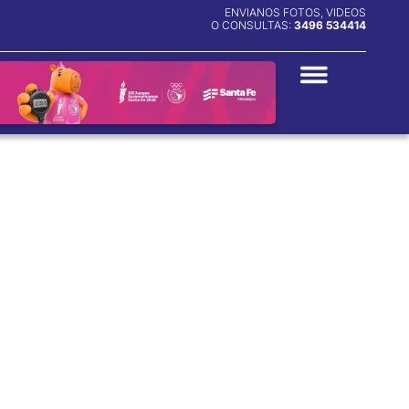
ENVIANOS FOTOS, VIDEOS
O CONSULTAS:
3496 534414