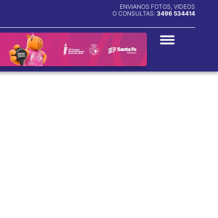
ENVIANOS FOTOS, VIDEOS
O CONSULTAS:
3496 534414