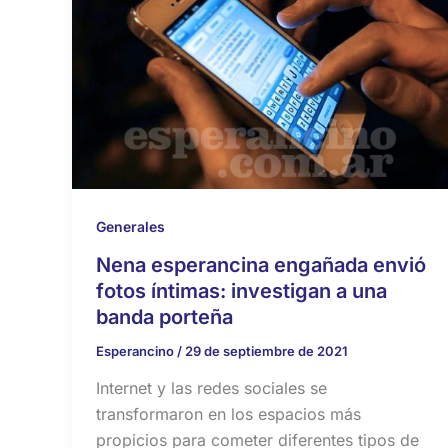
Generales
Nena esperancina engañada envió
fotos íntimas: investigan a una
banda porteña
Esperancino
/
29 de septiembre de 2021
Internet y las redes sociales se
transformaron en los espacios más
propicios para cometer diferentes tipos de