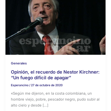
Generales
Opinión, el recuerdo de Nestor Kirchner:
“Un fuego difícil de apagar”
Esperancino
/
27 de octubre de 2020
«Según me dijeron, en la costa colombiana, un
hombre viejo, pobre, pescador negro, pudo subir al
alto cielo y desde […]