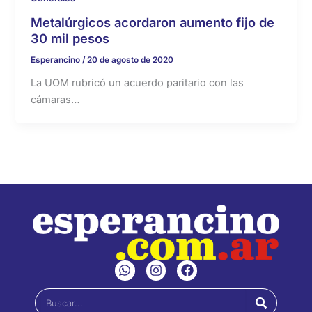
Metalúrgicos acordaron aumento fijo de
30 mil pesos
Esperancino
/
20 de agosto de 2020
La UOM rubricó un acuerdo paritario con las
cámaras…
W
I
F
h
n
a
a
s
c
Buscar
t
t
e