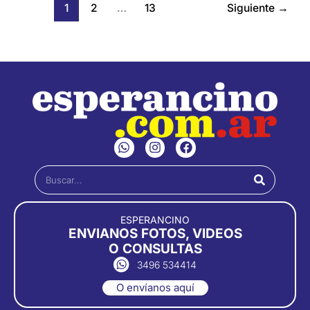
1
2
…
13
Siguiente
→
W
I
F
h
n
a
a
s
c
Buscar
t
t
e
s
a
b
a
g
o
p
r
o
ESPERANCINO
p
a
k
ENVIANOS FOTOS, VIDEOS
m
O CONSULTAS
3496 534414
O envíanos aquí