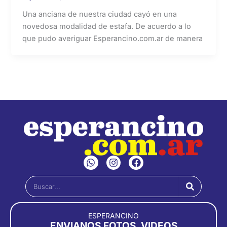
Una anciana de nuestra ciudad cayó en una
novedosa modalidad de estafa. De acuerdo a lo
que pudo averiguar Esperancino.com.ar de manera
W
I
F
h
n
a
a
s
c
Buscar
t
t
e
s
a
b
a
g
o
p
r
o
ESPERANCINO
p
a
k
ENVIANOS FOTOS, VIDEOS