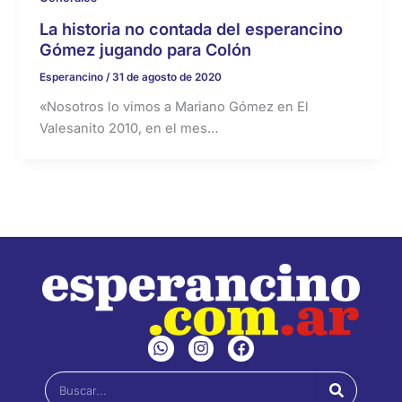
La historia no contada del esperancino
Gómez jugando para Colón
Esperancino
/
31 de agosto de 2020
«Nosotros lo vimos a Mariano Gómez en El
Valesanito 2010, en el mes…
W
I
F
h
n
a
a
s
c
Buscar
t
t
e