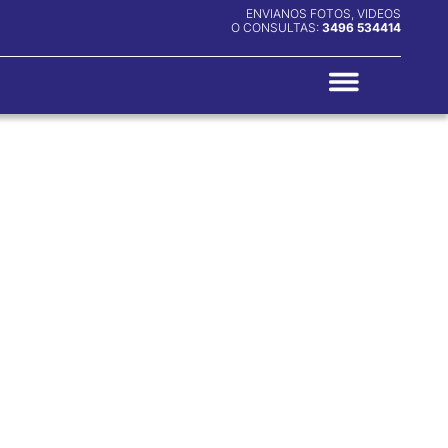
ENVIANOS FOTOS, VIDEOS
O CONSULTAS:
3496 534414