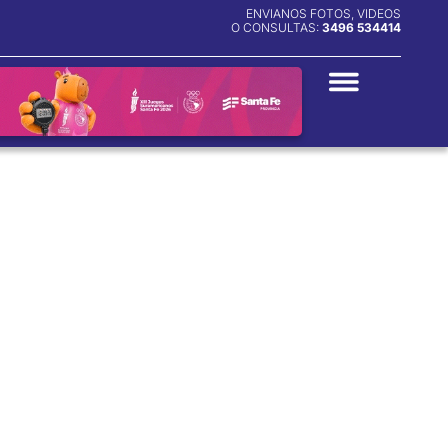
ENVIANOS FOTOS, VIDEOS
O CONSULTAS:
3496 534414