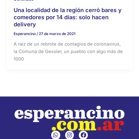
Una localidad de la región cerró bares y
comedores por 14 días: solo hacen
delivery
Esperancino
/
27 de marzo de 2021
A raíz de un rebrote de contagios de coronavirus,
la Comuna de Gessler, un pueblo con algo más de
1000
W
I
F
h
n
a