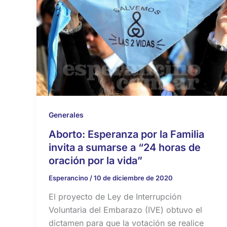
Generales
Aborto: Esperanza por la Familia
invita a sumarse a “24 horas de
oración por la vida”
Esperancino
/
10 de diciembre de 2020
El proyecto de Ley de Interrupción
Voluntaria del Embarazo (IVE) obtuvo el
dictamen para que la votación se realice