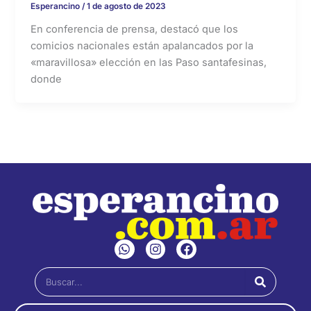
Esperancino
/
1 de agosto de 2023
En conferencia de prensa, destacó que los
comicios nacionales están apalancados por la
«maravillosa» elección en las Paso santafesinas,
donde
W
I
F
h
n
a
a
s
c
Buscar
t
t
e
s
a
b
a
g
o