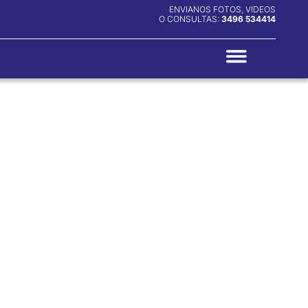
ENVIANOS FOTOS, VIDEOS
O CONSULTAS:
3496 534414