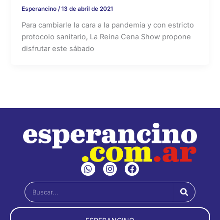
Esperancino
/
13 de abril de 2021
Para cambiarle la cara a la pandemia y con estricto
protocolo sanitario, La Reina Cena Show propone
disfrutar este sábado
W
I
F
h
n
a
a
s
c
Buscar
t
t
e
s
a
b
a
g
o
p
r
o