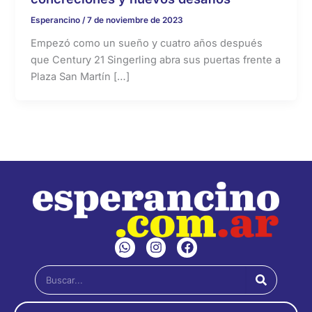
Esperancino
/
7 de noviembre de 2023
Empezó como un sueño y cuatro años después
que Century 21 Singerling abra sus puertas frente a
Plaza San Martín […]
W
I
F
h
n
a
a
s
c
Buscar
t
t
e
s
a
b
a
g
o