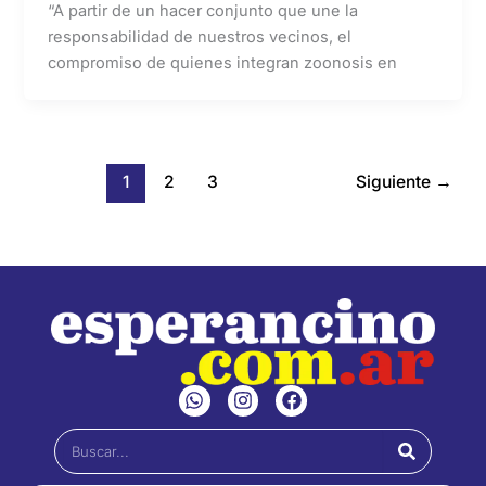
“A partir de un hacer conjunto que une la
responsabilidad de nuestros vecinos, el
compromiso de quienes integran zoonosis en
1
2
3
Siguiente
→
W
I
F
h
n
a
a
s
c
Buscar
t
t
e
s
a
b