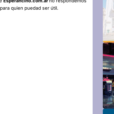
de
Esperancino.com.ar
no respondemos
para quien puedad ser útil.