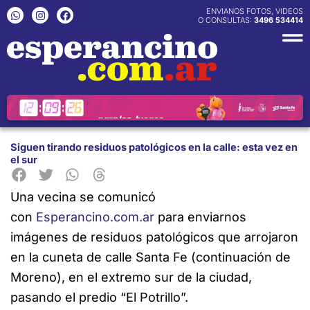
Ir
W
I
F
ENVIANOS FOTOS, VIDEOS
h
n
a
O CONSULTAS:
3496 534414
al
a
s
c
contenido
t
t
e
s
a
b
a
g
o
p
r
o
p
a
k
m
Siguen tirando residuos patológicos en la calle: esta vez en
el sur
Una vecina se comunicó
con
Esperancino.com.ar
para enviarnos
imágenes
de residuos patológicos que arrojaron
en la cuneta de calle Santa Fe (continuación de
Moreno), en el extremo sur de la ciudad,
pasando el predio “El Potrillo”.