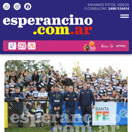
Ir
W
I
F
ENVIANOS FOTOS, VIDEOS
h
n
a
O CONSULTAS:
3496 534414
al
a
s
c
contenido
t
t
e
s
a
b
a
g
o
p
r
o
p
a
k
m