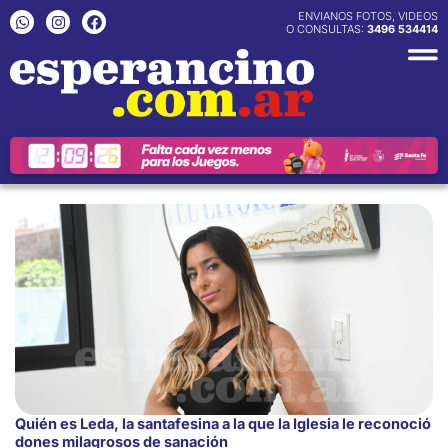
Ir
W
I
F
ENVIANOS FOTOS, VIDEOS
h
n
a
O CONSULTAS:
3496 534414
al
a
s
c
contenido
t
t
e
s
a
b
a
g
o
p
r
o
p
a
k
m
Quién es Leda, la santafesina a la que la Iglesia le reconoció
dones milagrosos de sanación