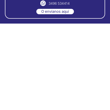
3496 534414
O envíanos aquí