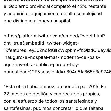
el Gobierno provincial completó el 42% restante
y adquirió el equipamiento de alta complejidad
que distingue al nuevo hospital.
https://platform.twitter.com/embed/Tweet.html?
dnt=true&embedId=twitter-widget-
1&features=eyJ0ZndfdGltZWxpbmVfbGlzdCI6ey
inauguro-el-hospital-mas-moderno-del-pais-
aqui-hay-obra-publica-porque-hay-
honestidad%2F&sessionId=c894d51a865b3e9746
“Esta obra había empezado por allá por 2015. En
22 meses de gestión y con recursos propios,
con el esfuerzo de todos los santafesinos y
santafesinas, pudimos concretar lo que faltaba