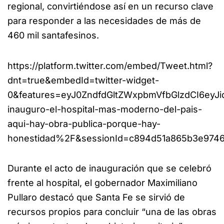
regional, convirtiéndose así en un recurso clave
para responder a las necesidades de más de
460 mil santafesinos.
https://platform.twitter.com/embed/Tweet.html?
dnt=true&embedId=twitter-widget-
0&features=eyJ0ZndfdGltZWxpbmVfbGlzdCI6ey
inauguro-el-hospital-mas-moderno-del-pais-
aqui-hay-obra-publica-porque-hay-
honestidad%2F&sessionId=c894d51a865b3e9746
Durante el acto de inauguración que se celebró
frente al hospital, el gobernador Maximiliano
Pullaro destacó que Santa Fe se sirvió de
recursos propios para concluir “una de las obras