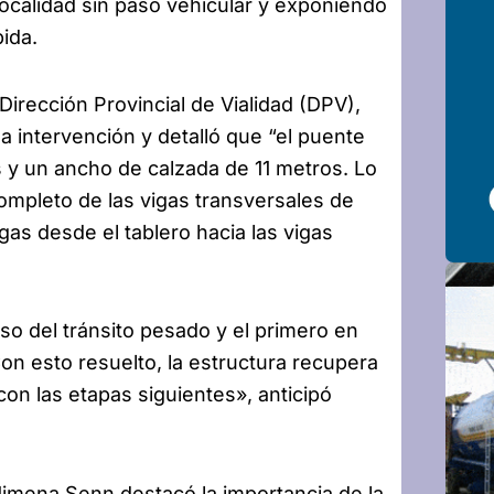
a localidad sin paso vehicular y exponiendo
pida.
 Dirección Provincial de Vialidad (DPV),
a intervención y detalló que “el puente
s y un ancho de calzada de 11 metros. Lo
ompleto de las vigas transversales de
gas desde el tablero hacia las vigas
o del tránsito pesado y el primero en
on esto resuelto, la estructura recupera
n las etapas siguientes», anticipó
 Jimena Senn destacó la importancia de la